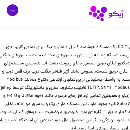
ماژول DCIM یک دستگاه هوشمند کنترل و مانیتورینگ برای تمامی کاربردهای
ی میباشد که وظیفه آن پایش سنسورهای مختلف مانند سنسورهای حرکتی
PI) دتکتور اعلان حریق سنسور دما و رطوبت نشت آب همچنین سیستمهای
 اعلان حریق سیستم عمومی مانند آژیر فلاشر مگنت درب ،رک قفل درب و
غیره است. به واسطه پشتیبانی از پروتکلهای ارتباطی متنوع همانند Mod bus
TCPIP, SNMP ,Modbus/ RTU قابلیت یکپارچه سازی و مانیتورینگ توسط نرم افزا
DCIM ژیکو و همچنین تمامی نرم افزارهای مرسوم مانند OpManager و PRTG و
SolarWinds غیره وجود دارد. این دستگاه دارای یک وب سرور دو زبانه داخلی
 که از طریق آن کلیه -ورودی خروجیها و وضعیت سناریوهای کنترلی متنوعی
یف نمود. ویژگی دیگر این محصول وال مونت بودن آن است که نصب و راه
 آن را بسیار سریع و آسان مینماید.