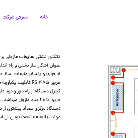
خانه
معرفی شرکت
دتکتور نشتی ،مایعات ماژولی برا
glycol) و یا سایر مایعات ر
طریق 485-RS قابلیت
کنترل دستگاه از راه دور وجود 
طریق تا ۲۰ عدد ماژول می
دستگاه مرکزی تعداد بیشتری از دت
مونت (wall mount) بودن آن
اس