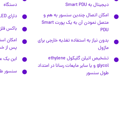
دیجیتال به Smart PDU
دستگاه
امکان اتصال چندین سنسور به هم و
دارای LED نشانگر وضعیت TX RX9
متصل نمودن آن به یک پورت Smart
باکس فلزی
PDU
امکان است
بدون نیاز به استفاده تغذیه خارجی برای
پس از خ
ماژول
تشخیص اتیلن گلیکول ethylene
این یک ع
glycol و یا سایر مایعات رسانا در امتداد
سنسور طنابی در
طول سنسور